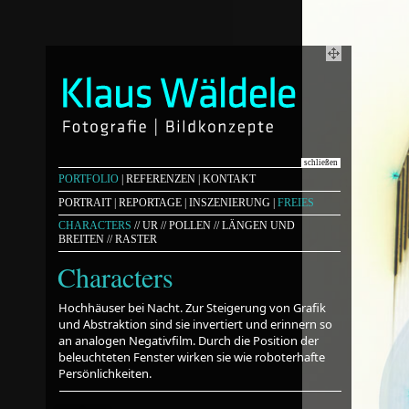
schließen
PORTFOLIO
|
REFERENZEN
|
KONTAKT
PORTRAIT
|
REPORTAGE
|
INSZENIERUNG
|
FREIES
CHARACTERS
//
UR
//
POLLEN
//
LÄNGEN UND
BREITEN
//
RASTER
Characters
Hochhäuser bei Nacht. Zur Steigerung von Grafik
und Abstraktion sind sie invertiert und erinnern so
an analogen Negativfilm. Durch die Position der
beleuchteten Fenster wirken sie wie roboterhafte
Persönlichkeiten.