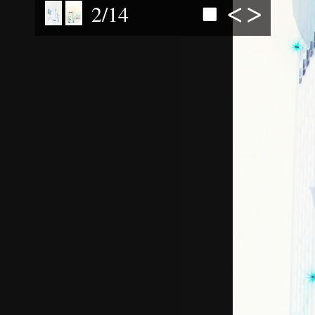
2
/
14